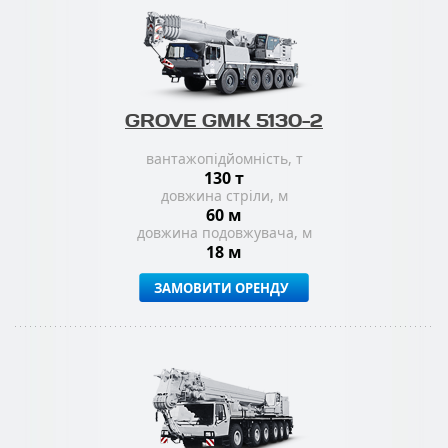
GROVE GMK 5130-2
вантажопідйомність, т
130 т
довжина стріли, м
60 м
довжина подовжувача, м
18 м
ЗАМОВИТИ ОРЕНДУ