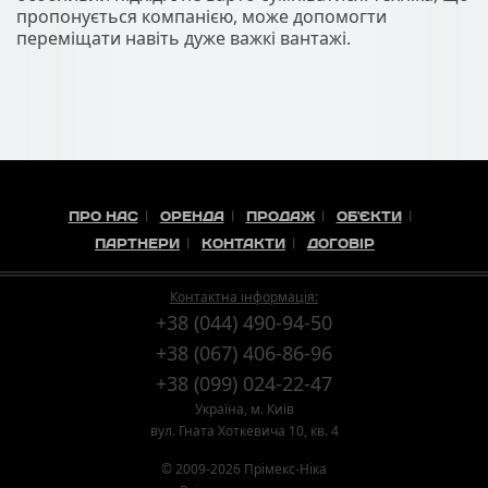
пропонується компанією, може допомогти
переміщати навіть дуже важкі вантажі.
ПРО НАС
ОРЕНДА
ПРОДАЖ
ОБ'ЄКТИ
ПАРТНЕРИ
КОНТАКТИ
ДОГОВІР
Контактна інформація:
+38 (044) 490-94-50
+38 (067) 406-86-96
+38 (099) 024-22-47
Україна, м. Київ
вул. Гната Хоткевича 10, кв. 4
© 2009-2026 Прімекс-Ніка