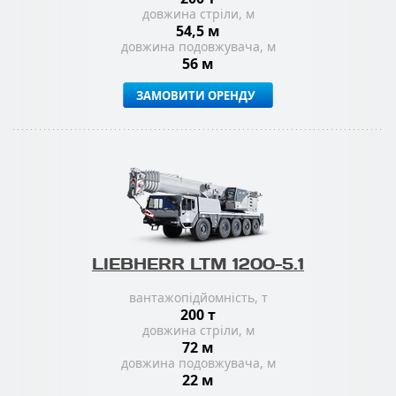
довжина стріли, м
54,5 м
довжина подовжувача, м
56 м
ЗАМОВИТИ ОРЕНДУ
LIEBHERR LTM 1200-5.1
вантажопідйомність, т
200 т
довжина стріли, м
72 м
довжина подовжувача, м
22 м