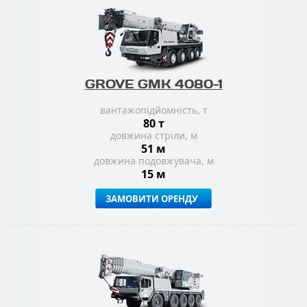
GROVE GMK 4080-1
вантажопідйомність, т
80 т
довжина стріли, м
51 м
довжина подовжувача, м
15 м
ЗАМОВИТИ ОРЕНДУ