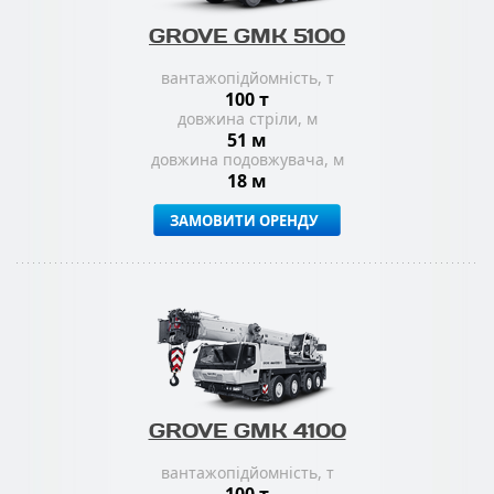
GROVE GMK 5100
вантажопідйомність, т
100 т
довжина стріли, м
51 м
довжина подовжувача, м
18 м
ЗАМОВИТИ ОРЕНДУ
GROVE GMK 4100
вантажопідйомність, т
100 т