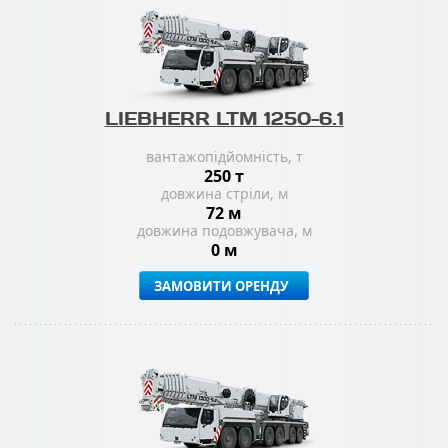
LIEBHERR LTM 1250-6.1
вантажопідйомність, т
250 т
довжина стріли, м
72 м
довжина подовжувача, м
0 м
ЗАМОВИТИ ОРЕНДУ