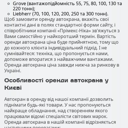
Grove (вантажопідйомність 55, 75, 80, 100, 130 та
220 тонн);
Liebherr (70, 100, 120, 200, 250 та 300 тонн).
Щоб замовити оренду автокрана, вкажіть свої
контактні дані в полях стандартної форми сайту, і
співробітники компанії «Прімекс-Ніка» зв'яжуться з
Вами самостійно у найкоротший термін. Вартість
оренди автокрана ціна буде прийнятною, тому що
до кожного клієнта індивідуальний підхід. І не
сумнівайтеся: техніка, що пропонується нами,
допоможе впоратися з найважчими вантажами.
Оренда автокрана ціна завжди нижча за ринкову в
Україні.
Особливості оренди автокрана у
Києві
Автокран в оренду від нашої компанії дозволить
піднімати будь-які товари. У нас пропонуються
найкраще обладнання, над створенням якого
працювали відомі спеціалісти світових марок.
Оренда автокрана в нашій компанії відрізняється
наступними перевагами: