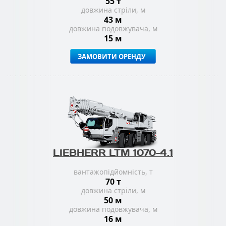
55 т
довжина стріли, м
43 м
довжина подовжувача, м
15 м
ЗАМОВИТИ ОРЕНДУ
LIEBHERR LTM 1070-4.1
вантажопідйомність, т
70 т
довжина стріли, м
50 м
довжина подовжувача, м
16 м