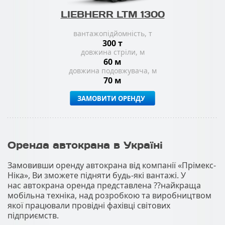
LIEBHERR LTM 1300
вантажопідйомність, т
300 т
довжина стріли, м
60 м
довжина подовжувача, м
70 м
ЗАМОВИТИ ОРЕНДУ
Оренда автокрана в Україні
Замовивши оренду автокрана від компанії «Прімекс-
Ніка», Ви зможете підняти будь-які вантажі. У
нас автокрана оренда представлена ??найкраща
мобільна техніка, над розробкою та виробництвом
якої працювали провідні фахівці світових
підприємств.