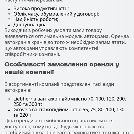
Висока продуктивність;
Облік часу, обумовлений у договорі;
Надійність роботи;
Доступна ціна.
Виходячи з робочих умов та маси товару
виявляється оптимальна модель автокрана. Оренда
автокранів кранів до того ж необхідно запам'ятати,
що автокрани управляють компетентні
співробітники компанії.
Особливості замовлення оренди у
нашій компанії
В асортименті компанії представлені такі види
автокранів:
Liebherr з вантажопідйомністю 70, 100, 120, 200,
250 та 300 т;
Grove з вантажопідйомністю 55, 75, 80, 100, 130
та 220 т
Ціна оренди автомобільного крана виявиться
доступною, тому що до будь-якого клієнта
особливий підхід. І не варто сумніватися: техніка, що