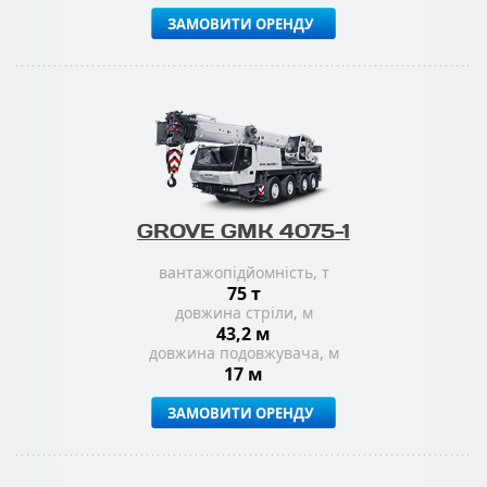
ЗАМОВИТИ ОРЕНДУ
GROVE GMK 4075-1
вантажопідйомність, т
75 т
довжина стріли, м
43,2 м
довжина подовжувача, м
17 м
ЗАМОВИТИ ОРЕНДУ