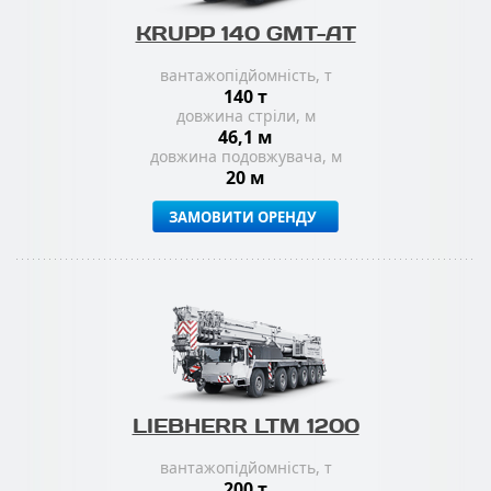
KRUPP 140 GMT-AT
вантажопідйомність, т
140 т
довжина стріли, м
46,1 м
довжина подовжувача, м
20 м
ЗАМОВИТИ ОРЕНДУ
LIEBHERR LTM 1200
вантажопідйомність, т
200 т