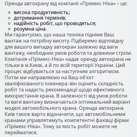
Оренда автокрану від компанії «Прімекс-Ніка» – це:
висока продуктивність;
дотримання термінів;
надійність робіт, що проводяться;
розумна ціна.
Ми гарантуємо, що наша техніка підніме Ваш
вантаж на потрібну висоту. Підберемо відповідну
для вашого випадку автокран залежно від ваги
вантажу, необхідних умов роботи та довжини стріли.
Компанія «Прімекс-Ніка» надає оренду автокрана не
тільки в м.Києві, а й по всій території України. Цей
процес відбувається за наступним алгоритмом.
Потім ми направляємо на Ваш об'єкт
кваліфікованого інженера: він оцінить складність
робіт та надасть рекомендації щодо ефективного
використання крана. В залежності від умов роботи
та ваги вантажу визначається оптимальний варіант
моделі автомобільного крана. Оренда автокрана
Київ також варто відзначити, що автомобільними
кранами управлятимуть компетентні фахівці фірми
«Прімекс-Ніка». Тому за якість робіт можете не
перейматися.