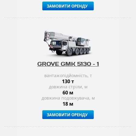
ЗАМОВИТИ ОРЕНДУ
GROVE GMK 5130 – 1
вантажопідйомність, т
130 т
довжина стріли, м
60 м
довжина подовжувача, м
18 м
ЗАМОВИТИ ОРЕНДУ