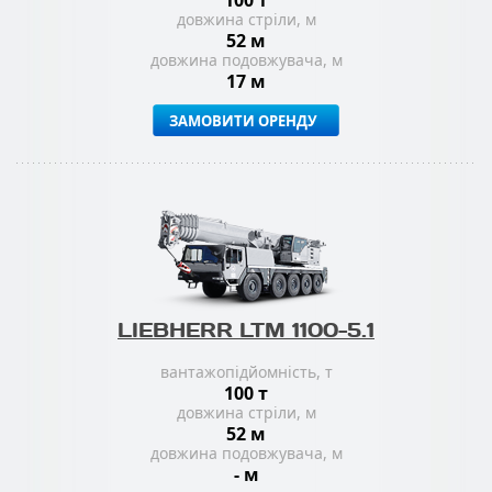
довжина стріли, м
52 м
довжина подовжувача, м
17 м
ЗАМОВИТИ ОРЕНДУ
LIEBHERR LTM 1100-5.1
вантажопідйомність, т
100 т
довжина стріли, м
52 м
довжина подовжувача, м
- м