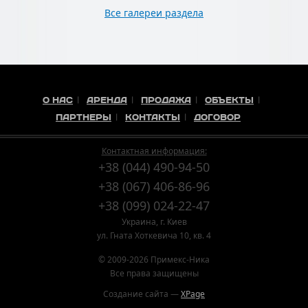
Все галереи раздела
О НАС
АРЕНДА
ПРОДАЖА
ОБЪЕКТЫ
ПАРТНЕРЫ
КОНТАКТЫ
ДОГОВОР
Контактная информация:
+38 (044) 490-94-50
+38 (067) 406-86-96
+38 (099) 024-22-47
Украина, г. Киев
ул. Гната Хоткевича 10, кв. 4
© 2009-2026 Примекс-Ника
Все права защищены
Создание сайта —
XPage